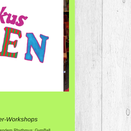
per-Workshops
ierendem Rhythmus: GymBall