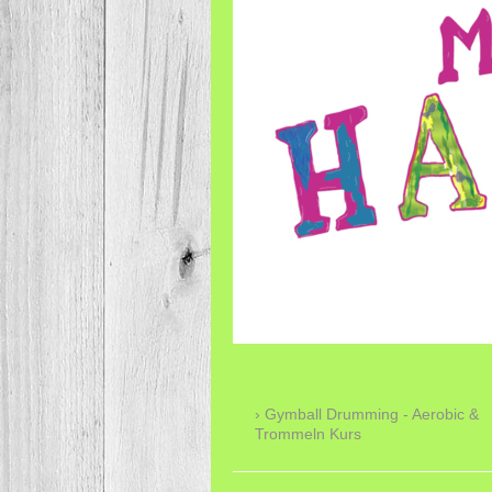
Gymball Drumming - Aerobic &
Trommeln Kurs